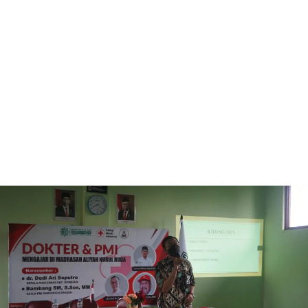
Dokter & PMI Mengajar
Dokter & PMI Mengajar di Madrasah Aliyah Nurul Huda
Narasumber :
1. dr. desi Ari Saputro (Kepala Puskesmas Kec. Gondang)
2. Bambang SM, S.Sos, MM (Ketua PMI Kab. Sragen)
View All Doctors