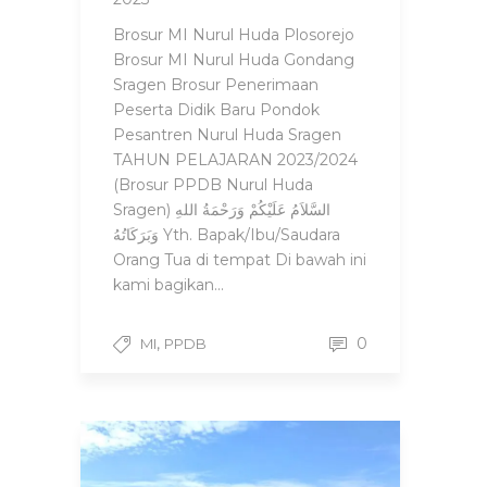
Brosur MI Nurul Huda Plosorejo
Brosur MI Nurul Huda Gondang
Sragen Brosur Penerimaan
Peserta Didik Baru Pondok
Pesantren Nurul Huda Sragen
TAHUN PELAJARAN 2023/2024
(Brosur PPDB Nurul Huda
Sragen) السَّلاَمُ عَلَيْكُمْ وَرَحْمَةُ اللهِ
وَبَرَكَاتُهُ Yth. Bapak/Ibu/Saudara
Orang Tua di tempat Di bawah ini
kami bagikan...
,
0
MI
PPDB