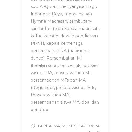
suci Al-Quran, menyanyikan lagu
Indonesia Raya, menyanyikan
Hymne Madrasah, sambutan-
sambutan (oleh kepala madrasah,
ketua komite, dewan pendidikan
PPNH, kepala kemenag),
persembahan RA (tradisional
dance), Persembahan MI
(hafalan surat, tari centik), prosesi
wisuda RA, prosesi wisuda MI,
persembahan MTs dan MA
(Regu koor, prosesi wisuda MTs,
Prosesi wisuda MA),
persembahan siswa MA, doa, dan
penutup.
,
,
,
,
BERITA
MA
MI
MTS
PAUD & RA