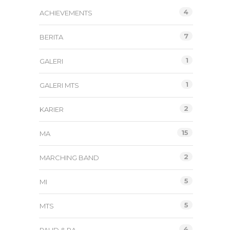
4
ACHIEVEMENTS
7
BERITA
1
GALERI
1
GALERI MTS
2
KARIER
15
MA
2
MARCHING BAND
5
MI
5
MTS
4