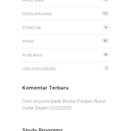
PAUD & RA
12
PENGUMUMAN
4
PONDOK
15
PPDB
6
PUBLIKASI
1
UNCATEGORIZED
Komentar Terbaru
Geni setyorini
pada
Brosur Ponpes Nurul
Huda Sragen 2022/2023
Study Programs