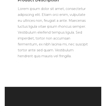
Product Description
Lorem ipsum dolor sit amet, consectetur
adipiscing elit. Etiam orci enim, vulputate
eu ultrices non, feugiat a ante. Maecenas
luctus ligula vitae ipsum rhoncus semper.
Vestibulum eleifend tempus ligula. Sed
imperdiet, tortor non accumsan
fermentum, ex nibh lacinia mi, nec suscipit
tortor ante sed quam. Vestibulum
hendrerit quis mauris vel fringilla.